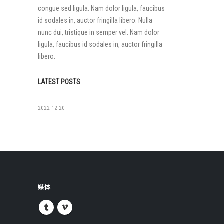
congue sed ligula. Nam dolor ligula, faucibus
id sodales in, auctor fringilla libero. Nulla
nunc dui, tristique in semper vel. Nam dolor
ligula, faucibus id sodales in, auctor fringilla
libero.
LATEST POSTS
如果没有
2022-12-20
媒体