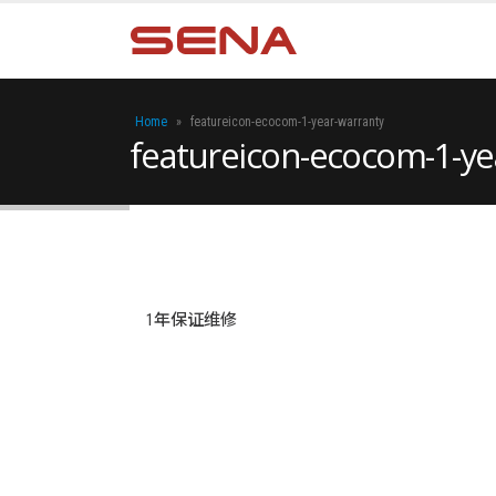
Home
»
featureicon-ecocom-1-year-warranty
featureicon-ecocom-1-ye
1年保证维修