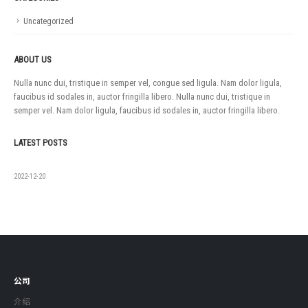
Uncategorized
ABOUT US
Nulla nunc dui, tristique in semper vel, congue sed ligula. Nam dolor ligula,
faucibus id sodales in, auctor fringilla libero. Nulla nunc dui, tristique in
semper vel. Nam dolor ligula, faucibus id sodales in, auctor fringilla libero.
LATEST POSTS
如果没有
2022-12-20
公司
介绍