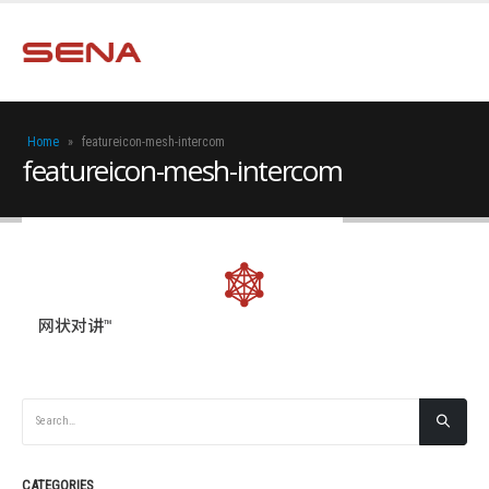
Home
»
featureicon-mesh-intercom
featureicon-mesh-intercom
网状对讲™
CATEGORIES