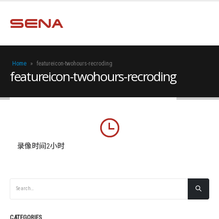
Home
»
featureicon-twohours-recroding
featureicon-twohours-recroding
录像时间2小时
CATEGORIES