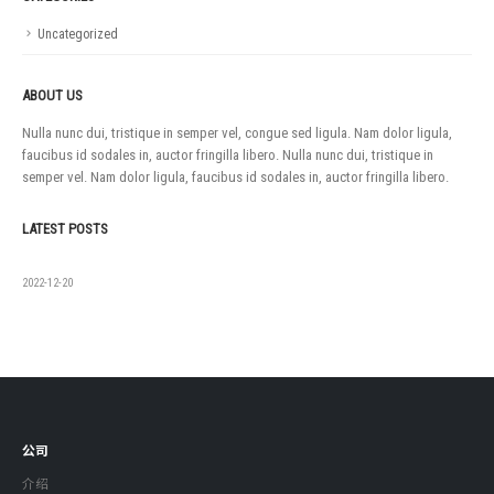
Uncategorized
ABOUT US
Nulla nunc dui, tristique in semper vel, congue sed ligula. Nam dolor ligula,
faucibus id sodales in, auctor fringilla libero. Nulla nunc dui, tristique in
semper vel. Nam dolor ligula, faucibus id sodales in, auctor fringilla libero.
LATEST POSTS
如果没有
2022-12-20
公司
介绍