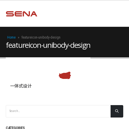
Home
»
featureicon-unibody-design
featureicon-unibody-design
一体式设计
CATEGORIES