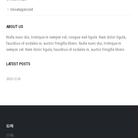
Uncategorized
ABOUT US
Nulla nunc dui, tristique in semper vel, congue sed ligula. Nam dolor ligula,
faucibus id sodales in, auctor fringilla libero. Nulla nunc dui, tristique in
semper vel. Nam dolor ligula, faucibus id sodales in, auctor fringilla libero.
LATEST POSTS
如果没有
2022-12-20
公司
介绍