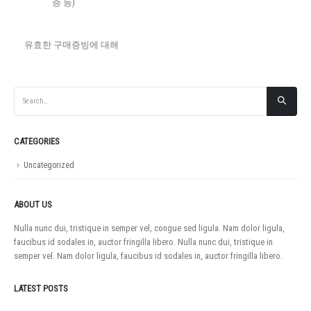
증 등)
유효한 구매증빙에 대해
알아보기
CATEGORIES
Uncategorized
ABOUT US
Nulla nunc dui, tristique in semper vel, congue sed ligula. Nam dolor ligula,
faucibus id sodales in, auctor fringilla libero. Nulla nunc dui, tristique in
semper vel. Nam dolor ligula, faucibus id sodales in, auctor fringilla libero.
LATEST POSTS
如果没有