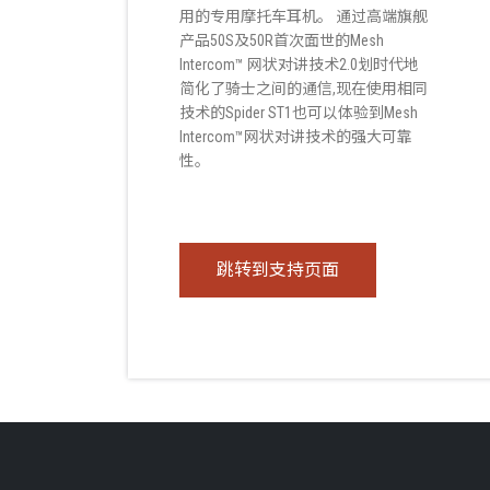
用的专用摩托车耳机。 通过高端旗舰
产品50S及50R首次面世的Mesh
Intercom™ 网状对讲技术2.0划时代地
简化了骑士之间的通信,现在使用相同
技术的Spider ST1也可以体验到Mesh
Intercom™网状对讲技术的强大可靠
性。
跳转到支持页面