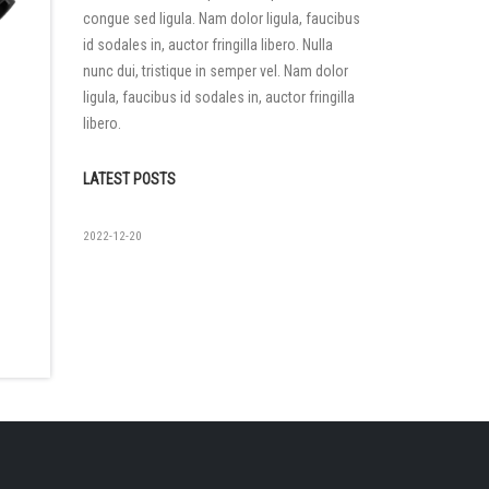
congue sed ligula. Nam dolor ligula, faucibus
id sodales in, auctor fringilla libero. Nulla
nunc dui, tristique in semper vel. Nam dolor
ligula, faucibus id sodales in, auctor fringilla
libero.
LATEST POSTS
如果没有
2022-12-20