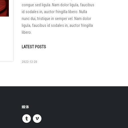
congue sed ligula. Nam dolor ligula, faucibus
id sodales in, auctor fringilla libero. Nulla
nunc dui, tristique in semper vel. Nam dolor
ligula, faucibus id sodales in, auctor fringilla
libero.
LATEST POSTS
如果没有
2022-12-20
媒体