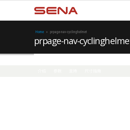
Home
»
prpage-nav-cyclinghelmet
prpage-nav-cyclinghelme
介绍
参数
支持
尺寸指南