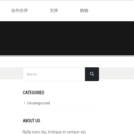
合作伙伴
支持
购物
CATEGORIES
Uncategorized
ABOUT US
Nulla nunc dui, tristique in semper vel,