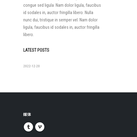
congue sed ligula. Nam dolor ligula, faucibus
id sodales in, auctor fringilla libero. Nulla
nunc dui, tristique in semper vel. Nam dolor
ligula, faucibus id sodales in, auctor fringilla
libero.
LATEST POSTS
如果没有
2022-12-20
媒体