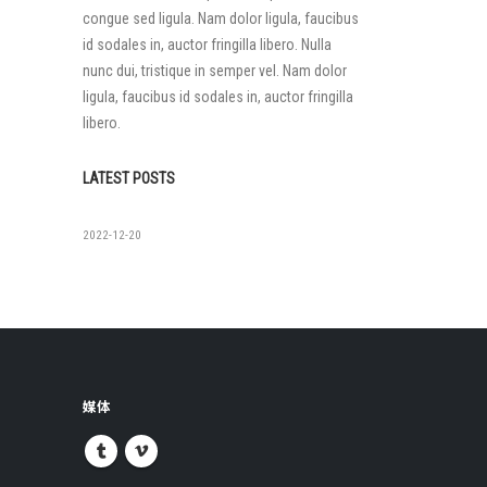
congue sed ligula. Nam dolor ligula, faucibus
id sodales in, auctor fringilla libero. Nulla
nunc dui, tristique in semper vel. Nam dolor
ligula, faucibus id sodales in, auctor fringilla
libero.
LATEST POSTS
如果没有
2022-12-20
媒体