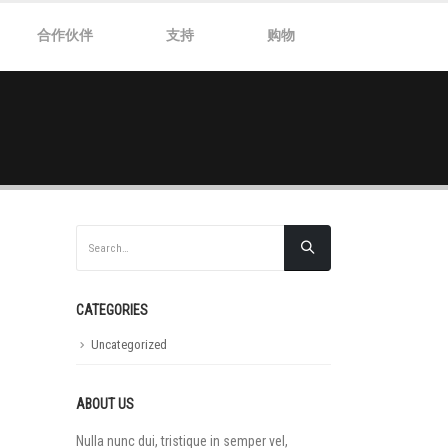
合作伙伴
支持
购物
CATEGORIES
Uncategorized
ABOUT US
Nulla nunc dui, tristique in semper vel,