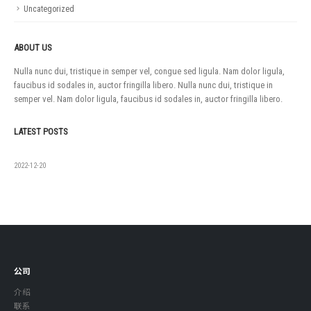
Uncategorized
ABOUT US
Nulla nunc dui, tristique in semper vel, congue sed ligula. Nam dolor ligula,
faucibus id sodales in, auctor fringilla libero. Nulla nunc dui, tristique in
semper vel. Nam dolor ligula, faucibus id sodales in, auctor fringilla libero.
LATEST POSTS
如果没有
2022-12-20
公司
介绍
联系