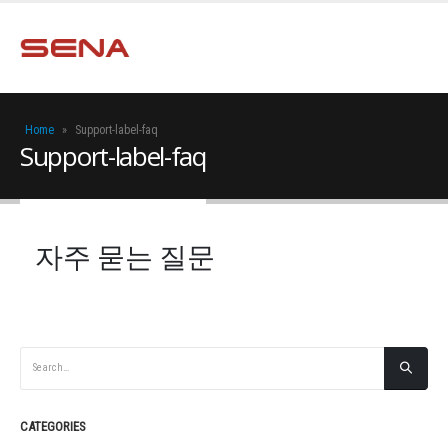
Home
»
Support-label-faq
Support-label-faq
자주 묻는 질문
CATEGORIES