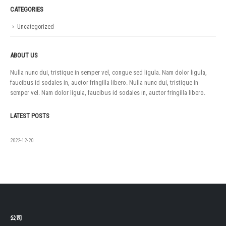
CATEGORIES
Uncategorized
ABOUT US
Nulla nunc dui, tristique in semper vel, congue sed ligula. Nam dolor ligula,
faucibus id sodales in, auctor fringilla libero. Nulla nunc dui, tristique in
semper vel. Nam dolor ligula, faucibus id sodales in, auctor fringilla libero.
LATEST POSTS
如果没有
2022-12-20
公司