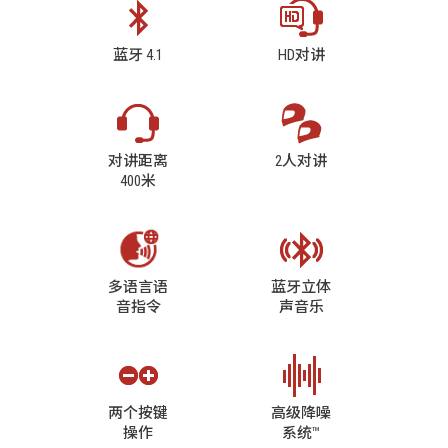
蓝牙 4.1
HD对讲
对讲距离
2人对讲
400米
多语言语
蓝牙立体
音指令
声音乐
两个按键
高级降噪
操作
系统™