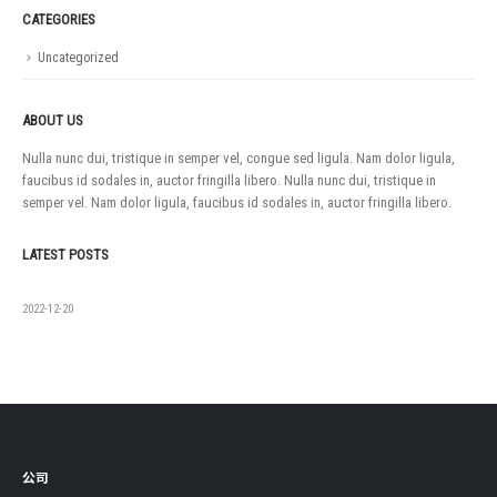
CATEGORIES
Uncategorized
ABOUT US
Nulla nunc dui, tristique in semper vel, congue sed ligula. Nam dolor ligula,
faucibus id sodales in, auctor fringilla libero. Nulla nunc dui, tristique in
semper vel. Nam dolor ligula, faucibus id sodales in, auctor fringilla libero.
LATEST POSTS
如果没有
2022-12-20
公司