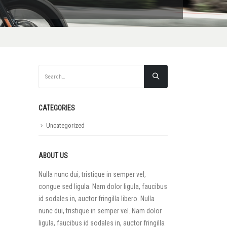
CATEGORIES
Uncategorized
ABOUT US
Nulla nunc dui, tristique in semper vel,
congue sed ligula. Nam dolor ligula, faucibus
id sodales in, auctor fringilla libero. Nulla
nunc dui, tristique in semper vel. Nam dolor
ligula, faucibus id sodales in, auctor fringilla