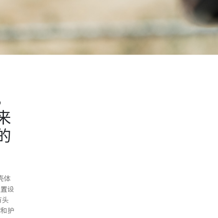
，
来
的
壳体
位置设
有头
衬和护