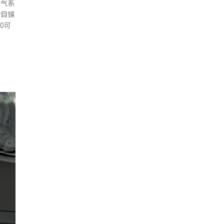
换气系
护目镜
O可
。