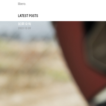
libero.
LATEST POSTS
如果没有
2022-12-20