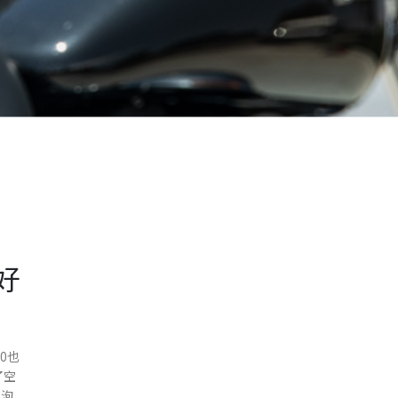
好
O也
了空
发泡