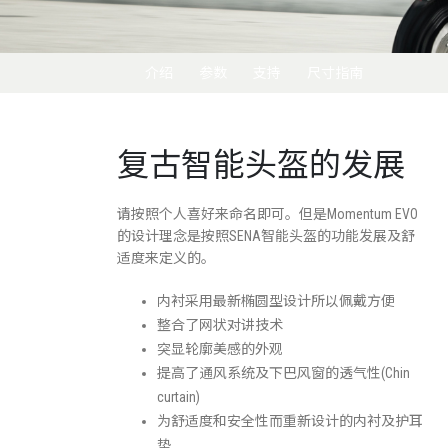
介绍
参数
支持
尺寸指南
复古智能头盔的发展
请按照个人喜好来命名即可。但是Momentum EVO
的设计理念是按照SENA智能头盔的功能发展及舒
适度来定义的。
内衬采用最新椭圆型设计所以佩戴方便
整合了网状对讲技术
突显轮廓美感的外观
提高了通风系统及下巴风窗的透气性(Chin
curtain)
为舒适度和安全性而重新设计的内衬及护耳
垫