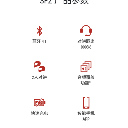
SF2 产品参数
蓝牙 4.1
对讲距离
800米
2人对讲
音频覆盖
功能™
快速充电
智能手机
APP