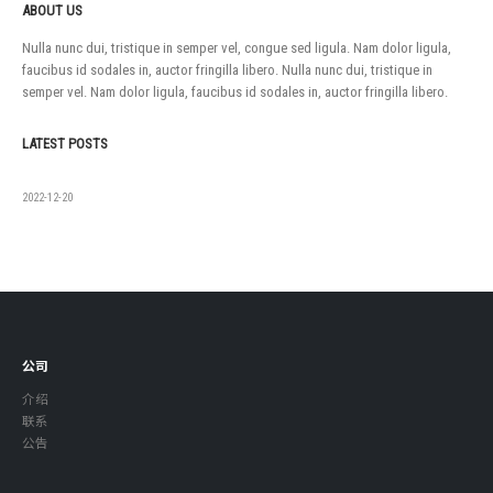
ABOUT US
Nulla nunc dui, tristique in semper vel, congue sed ligula. Nam dolor ligula,
faucibus id sodales in, auctor fringilla libero. Nulla nunc dui, tristique in
semper vel. Nam dolor ligula, faucibus id sodales in, auctor fringilla libero.
LATEST POSTS
如果没有
2022-12-20
公司
介绍
联系
公告