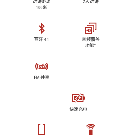
对讲距离
2人对讲
100米
蓝牙 4.1
音频覆盖
功能™
FM 共享
快速充电