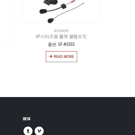
ACCESSORY
SF시리즈용 헬멧 클램프킷
MOME
품번: SF-A0202
READ MORE
媒体