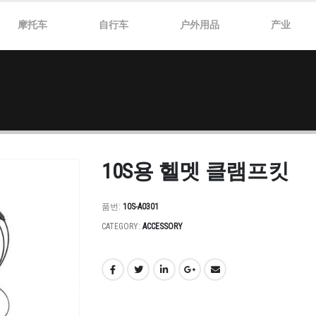
摩托车
自行车
户外用品
产业
10S용 헬멧 클램프킷
품번:
10S-A0301
CATEGORY:
ACCESSORY