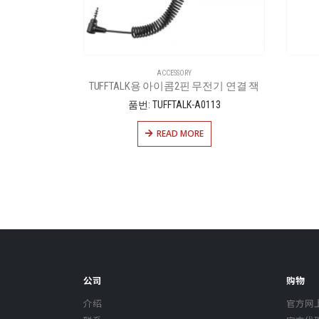
ACCESSORY
드 – 틴트
TUFFTALK용 아이콤2핀 무전기 연결 잭
2T
품번: TUFFTALK-A0113
E
READ MORE
公司
购物
介绍
官方网