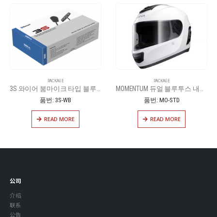
GE
PACKAGE
PACKAGE
3S 와이어 붐마이크 타입 블루투스 헤드셋
MOMENTUM 듀얼 블루투스 내장 풀페이스 헬멧
-WB
품번: MO-STD
품번: SF2-
MORE
READ MORE
READ M
公司
介绍
联系
公告