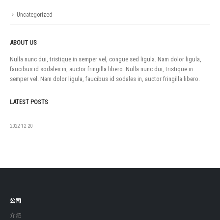
Uncategorized
ABOUT US
Nulla nunc dui, tristique in semper vel, congue sed ligula. Nam dolor ligula,
faucibus id sodales in, auctor fringilla libero. Nulla nunc dui, tristique in
semper vel. Nam dolor ligula, faucibus id sodales in, auctor fringilla libero.
LATEST POSTS
如果没有
2022-12-20
公司
介绍