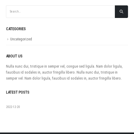
CATEGORIES
Uncategorized
ABOUT US
Nulla nunc dui, tristique in semper vel, congue sed ligula. Nam dolor ligula,
faucibus id sodales in, auctor fringilla libero. Nulla nunc dui, tristique in
semper vel. Nam dolor ligula, faucibus id sodales in, auctor fringilla libero.
LATEST POSTS
如果没有
2022-12-20